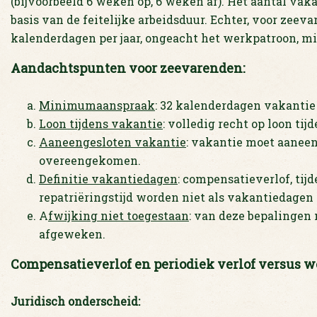
(bijvoorbeeld 6 weken op, 6 weken af). Het aantal vak
basis van de feitelijke arbeidsduur. Echter, voor zee
kalenderdagen per jaar, ongeacht het werkpatroon, mits
Aandachtspunten voor zeevarenden:
Minimumaanspraak
: 32 kalenderdagen vakantie 
Loon tijdens vakantie
: volledig recht op loon tij
Aaneengesloten vakantie
: vakantie moet aaneen
overeengekomen.
Definitie vakantiedagen
: compensatieverlof, tijd
repatriëringstijd worden niet als vakantiedage
A
fwijking niet toegestaan
: van deze bepalingen
afgeweken.
Compensatieverlof en periodiek verlof versus w
Juridisch onderscheid: