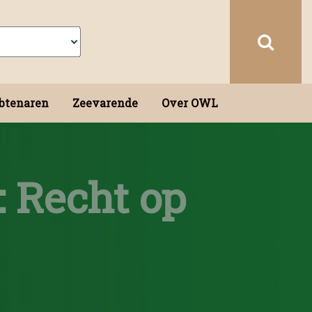
btenaren
Zeevarende
Over OWL
 Recht op