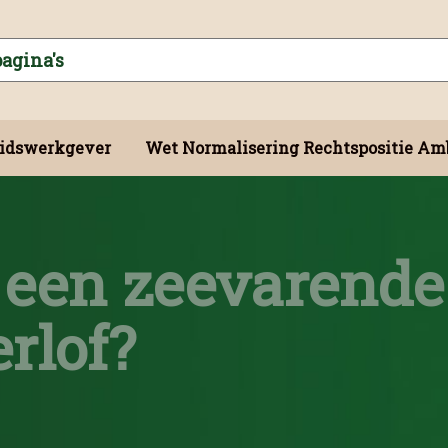
idswerkgever
Wet Normalisering Rechtspositie Am
een zeevarende:
rlof?