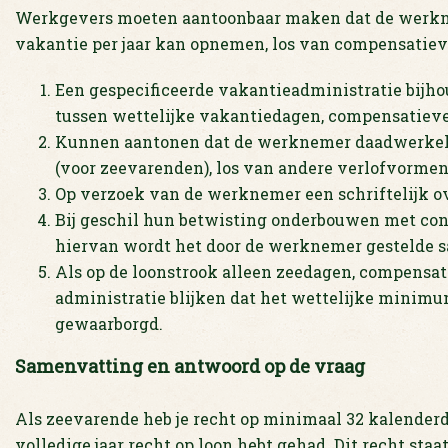
Werkgevers moeten aantoonbaar maken dat de werkn
vakantie per jaar kan opnemen, los van compensatieve
Een gespecificeerde vakantieadministratie bijh
tussen wettelijke vakantiedagen, compensatiever
Kunnen aantonen dat de werknemer daadwerkeli
(voor zeevarenden), los van andere verlofvormen
Op verzoek van de werknemer een schriftelijk o
Bij geschil hun betwisting onderbouwen met con
hiervan wordt het door de werknemer gestelde s
Als op de loonstrook alleen zeedagen, compensati
administratie blijken dat het wettelijke minim
gewaarborgd.
Samenvatting en antwoord op de vraag
Als zeevarende heb je recht op minimaal 32 kalenderd
volledige jaar recht op loon hebt gehad. Dit recht sta