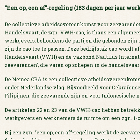
“Een op, een af”-regeling (183 dagen per jaar wer
De collectieve arbeidsovereenkomst voor zeevarenden
Handelsvaart, de zgn. VWH-cao, is thans een algemeen
werkgevers, behoudens de partijen die gebonden zijn d
zijn de cao toe te passen. Deze bedrijfstak cao wordt
Handelsvaart (VWH) en de vakbond Nautilus Internati
zeevarenden’, die varen op schepen in de handelsvaar
De Nemea CBA is een collectieve arbeidsovereenkoms
onder Nederlandse vlag. Bijvoorbeeld voor Oekraïens
Filipijnen, die zeevarende zijn en voor Indonesische 
De artikelen 22 en 23 van de VWH-cao hebben betrekki
werkgevers en werknemers de ruimte om een zgn. 1-op
Bij een zgn. “een op, een af”-regeling werkt de zeevar