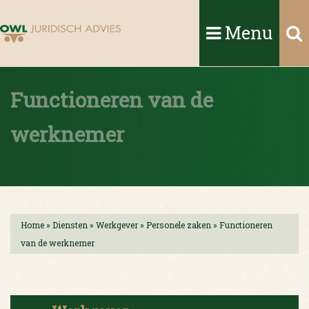
Menu
Functioneren van de
werknemer
Home
»
Diensten
»
Werkgever
»
Personele zaken
»
Functioneren
van de werknemer