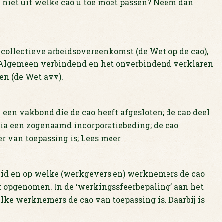
 niet uit welke cao u toe moet passen? Neem dan
e collectieve arbeidsovereenkomst (de Wet op de cao),
 Algemeen verbindend en het onverbindend verklaren
en (de Wet avv).
 een vakbond die de cao heeft afgesloten; de cao deel
ia een zogenaamd incorporatiebeding; de cao
r van toepassing is;
Lees meer
beid en op welke (werkgevers en) werknemers de cao
st opgenomen. In de ‘werkingssfeerbepaling’ aan het
elke werknemers de cao van toepassing is. Daarbij is