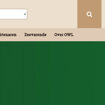
btenaren
Zeevarende
Over OWL